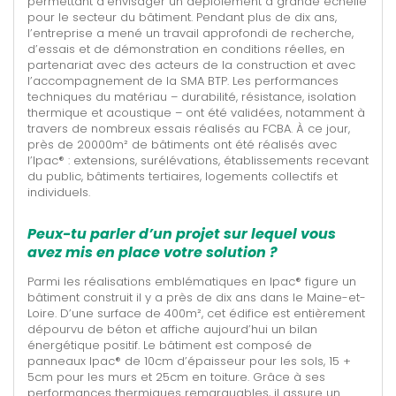
permettant d’envisager un déploiement à grande échelle
pour le secteur du bâtiment. Pendant plus de dix ans,
l’entreprise a mené un travail approfondi de recherche,
d’essais et de démonstration en conditions réelles, en
partenariat avec des acteurs de la construction et avec
l’accompagnement de la SMA BTP. Les performances
techniques du matériau – durabilité, résistance, isolation
thermique et acoustique – ont été validées, notamment à
travers de nombreux essais réalisés au FCBA. À ce jour,
près de 20000m² de bâtiments ont été réalisés avec
l’Ipac® : extensions, surélévations, établissements recevant
du public, bâtiments tertiaires, logements collectifs et
individuels.
Peux-tu parler d’un projet sur lequel vous
avez mis en place votre solution ?
Parmi les réalisations emblématiques en Ipac® figure un
bâtiment construit il y a près de dix ans dans le Maine-et-
Loire. D’une surface de 400m², cet édifice est entièrement
dépourvu de béton et affiche aujourd’hui un bilan
énergétique positif. Le bâtiment est composé de
panneaux Ipac® de 10cm d’épaisseur pour les sols, 15 +
5cm pour les murs et 25cm en toiture. Grâce à ses
performances thermiques remarquables, il assure un