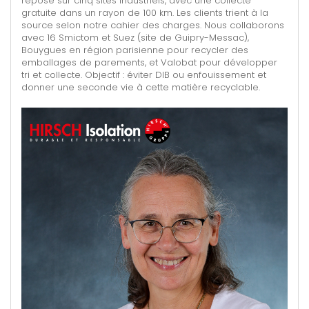
repose sur cinq sites industriels, avec une collecte
gratuite dans un rayon de 100 km. Les clients trient à la
source selon notre cahier des charges. Nous collaborons
avec 16 Smictom et Suez (site de Guipry-Messac),
Bouygues en région parisienne pour recycler des
emballages de parements, et Valobat pour développer
tri et collecte. Objectif : éviter DIB ou enfouissement et
donner une seconde vie à cette matière recyclable.