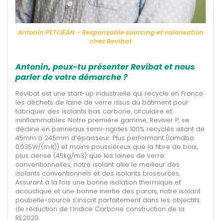
Antonin PETIJEAN - Responsable sourcing et valorisation
chez Revibat
Antonin, peux-tu présenter Revibat et nous
parler de votre démarche ?
Revibat est une start-up industrielle qui recycle en France
les déchets de laine de verre issus du bâtiment pour
fabriquer des isolants bas carbone, circulaire et
ininflammables. Notre première gamme, Reviver P, se
décline en panneaux semi-rigides 100% recyclés allant de
45mm à 245mm d’épaisseur. Plus performant (lamdba
0,035W/(m.K)) et moins poussiéreux que la fibre de bois,
plus dense (45kg/m3) que les laines de verre
conventionnelles, notre isolant allie le meilleur des
isolants conventionnels et des isolants biosourcés.
Assurant à la fois une bonne isolation thermique et
acoustique et une bonne inertie des parois, notre isolant
poubelle-sourcé s’inscrit parfaitement dans les objectifs
de réduction de l’Indice Carbone construction de la
RE2020.