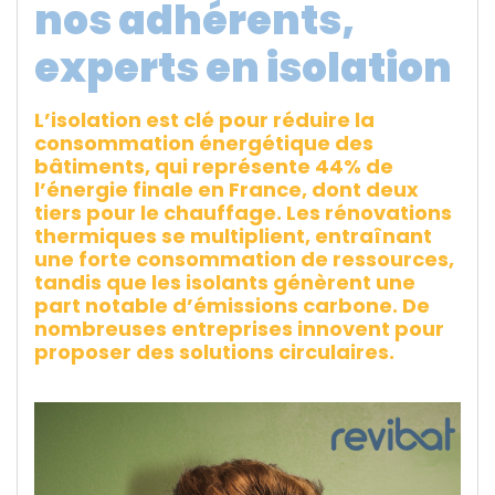
nos adhérents,
experts en isolation
L’isolation est clé pour réduire la
consommation énergétique des
bâtiments, qui représente 44% de
l’énergie finale en France, dont deux
tiers pour le chauffage. Les rénovations
thermiques se multiplient, entraînant
une forte consommation de ressources,
tandis que les isolants génèrent une
part notable d’émissions carbone. De
nombreuses entreprises innovent pour
proposer des solutions circulaires.